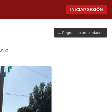
INICIAR SESIÓN
← Regresar a propiedades
21950