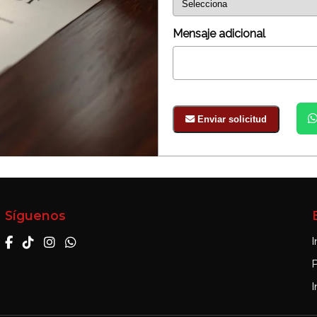
Mensaje adicional
Enviar solicitud
Síguenos
I
I