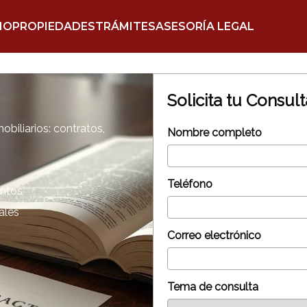
IO
PROPIEDADES
TRÁMITES
ASESORÍA LEGAL
Solicita tu Consul
biliarios: contratos,
Nombre completo
Teléfono
entos
ales
Correo electrónico
Tema de consulta