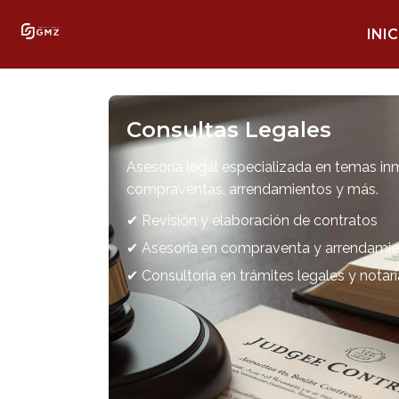
INIC
Consultas Legales
Asesoría legal especializada en temas inmo
compraventas, arrendamientos y más.
✔ Revisión y elaboración de contratos
✔ Asesoría en compraventa y arrendami
✔ Consultoría en trámites legales y notari