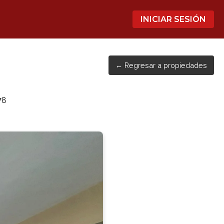
INICIAR SESIÓN
← Regresar a propiedades
78