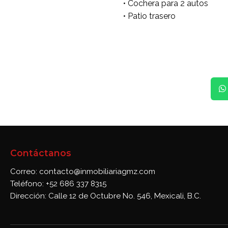
• Cochera para 2 autos
• Patio trasero
Contáctanos
Correo: contacto@inmobiliariagmz.com
Teléfono: +52 686 337 8315
Dirección: Calle 12 de Octubre No. 546, Mexicali, B.C.