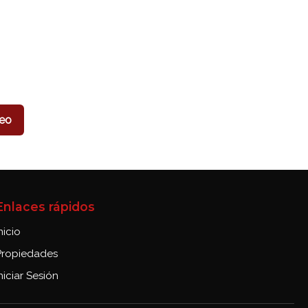
eo
Enlaces rápidos
nicio
Propiedades
niciar Sesión